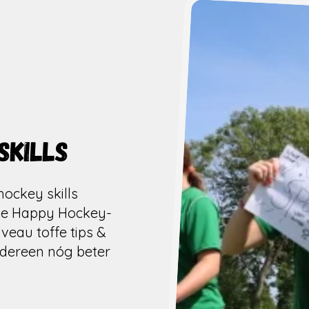
kills
ockey skills
de Happy Hockey-
iveau toffe tips &
edereen nóg beter