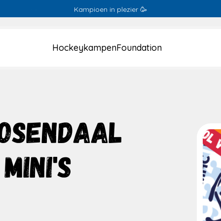
Kampioen in plezier 🥳
Hockeykampen
Foundation
OSENDAAL
MINI'S