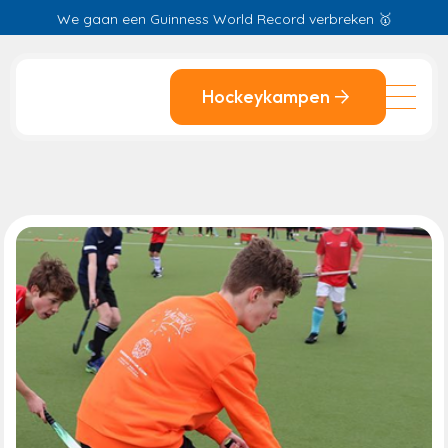
We gaan een Guinness World Record verbreken 🥇
Kampioen in plezier 🥳
Slide 3 of 3.
Hockeykampen