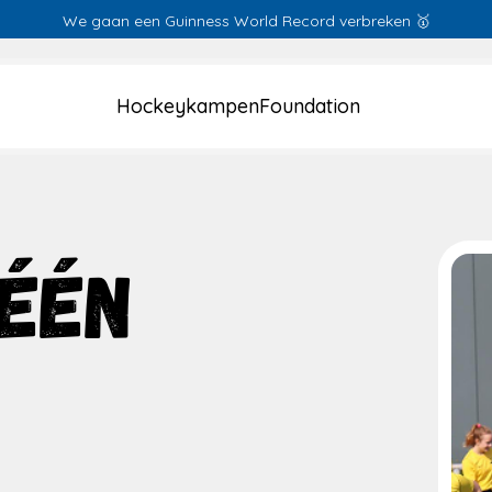
We gaan een Guinness World Record verbreken 🥇
Hockeykampen
Foundation
ÉÉN